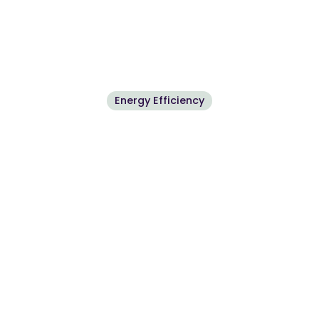
Energy Efficiency
7 Things About Web
Design Your Boss
Wants To Know
March 26, 2024
•
5 min read