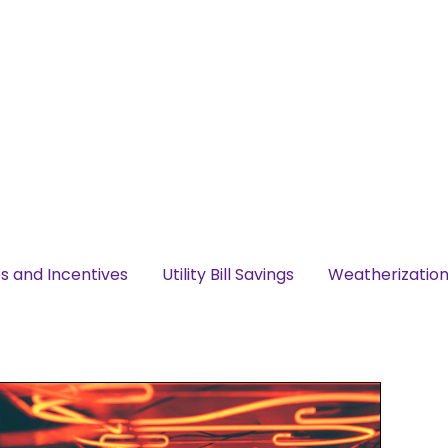
s and Incentives
Utility Bill Savings
Weatherizatio