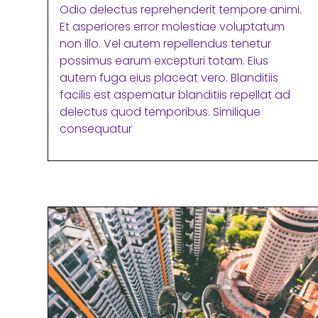
Odio delectus reprehenderit tempore animi.
Et asperiores error molestiae voluptatum
non illo. Vel autem repellendus tenetur
possimus earum excepturi totam. Eius
autem fuga eius placeat vero. Blanditiis
facilis est aspernatur blanditiis repellat ad
delectus quod temporibus. Similique
consequatur