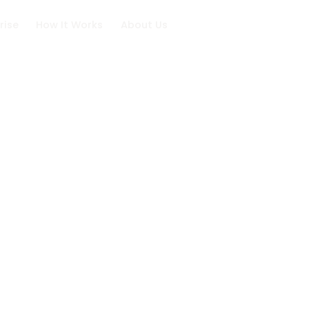
rise
How It Works
About Us
Resources