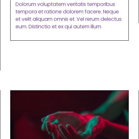
Dolorum voluptatem veritatis temporibus
tempora et ratione dolorem facere. Neque
et velit aliquam omnis et. Vel rerum delectus
eum. Distinctio et ex qui autem illum